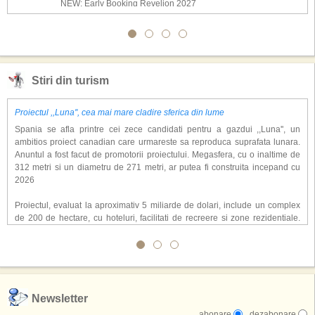
NEW: Early Booking Revelion 2027
Stiri din turism
Proiectul ,,Luna'', cea mai mare cladire sferica din lume
Spania se afla printre cei zece candidati pentru a gazdui ,,Luna'', un
ambitios proiect canadian care urmareste sa reproduca suprafata lunara.
Anuntul a fost facut de promotorii proiectului. Megasfera, cu o inaltime de
312 metri si un diametru de 271 metri, ar putea fi construita incepand cu
2026
Proiectul, evaluat la aproximativ 5 miliarde de dolari, include un complex
de 200 de hectare, cu hoteluri, facilitati de recreere si zone rezidentiale.
Conceptul depaseste ideea unui simplu hotel tematic, avand ca scop
atragerea a pana la 10 milioane de turisti anual. �Luna� ar putea deveni
o atractie de top, 2,5 milioane de vizitatori fiind asteptati sa experimenteze
exclusiv simularea suprafetei lunare.
,,Credem ca exista sanse mari sa anuntam nu doar o locatie, ci poate mai
Newsletter
multe'', a declarat Michael R. Henderson, cofondator al Moon World
abonare
dezabonare