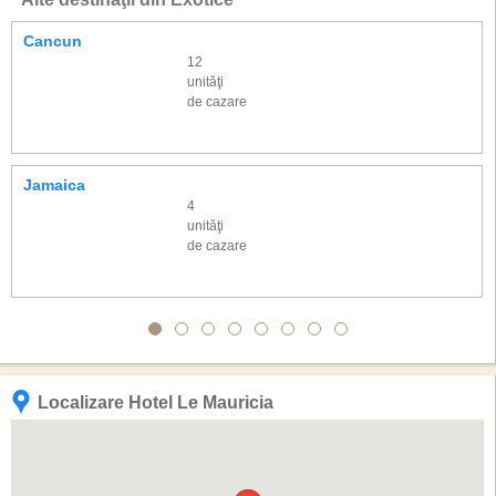
Cancun
12
unităţi
de cazare
Jamaica
4
unităţi
de cazare
Localizare Hotel Le Mauricia