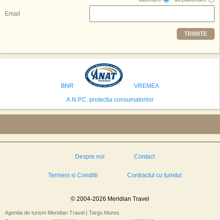
Resorts, citat de Gulf News. Potrivit acestuia, 2026 ar putea deveni un an
decisiv pentru reali zarea proiectului.
Email
Printre celelalte tari care concureaza pentru a gazdui aceasta constructie
TRIMITE
se numara Australia, Brazilia, China, Egipt, India, Polonia, Thailanda,
Statele Unite si Emiratele Arabe Unite. China si Emiratele Arabe Unite ar
avea cele mai mari sanse de a castiga licitatia. Totusi, Spania, care se
preconizeaza ca va deveni a doua cea mai vizitata tara din lume in 2025,
isi bazeaza oferta pe infrastructura turistica solida si capacitatea hoteliera."
BNR
VREMEA
A.N.P.C. protectia consumatorilor
Despre noi
Contact
Termeni si Conditii
Contractul cu turistul
© 2004-2026 Meridian Travel
Agentia de turism Meridian Travel | Targu Mures