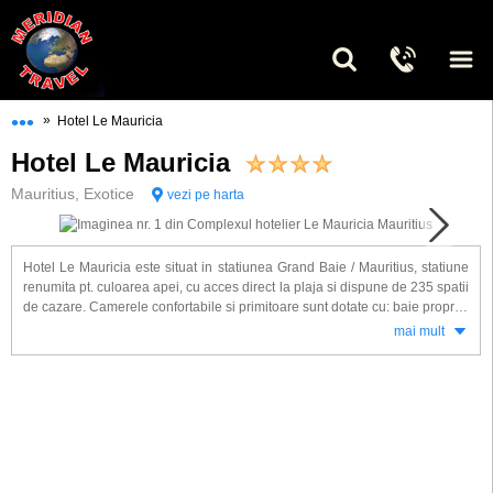
•••
»
Hotel Le Mauricia
Hotel Le Mauricia
Mauritius, Exotice
vezi pe harta
Hotel Le Mauricia este situat in statiunea Grand Baie / Mauritius, statiune
renumita pt. culoarea apei, cu acces direct la plaja si dispune de 235 spatii
de cazare. Camerele confortabile si primitoare sunt dotate cu: baie proprie,
uscator de par, telefon, TV, minibar, coffee-maker, aer conditionat, balcon.
mai mult
Alte facilitati gasite la hotel Le Mauricia: 3 restaurante, 1 piscina, bazin
pentru copii, centru Spa, baruri, magazine, centru wellness cu sauna,
miniclub, bazin pentru copii, program artistic seara.