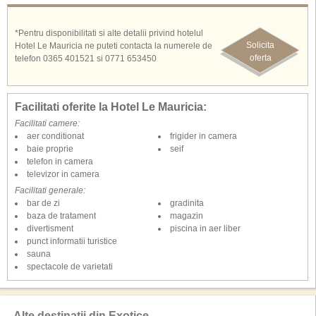
*Pentru disponibilitati si alte detalii privind hotelul
Solicita
Hotel Le Mauricia ne puteti contacta la numerele de
oferta
telefon 0365 401521 si 0771 653450
Facilitati oferite la Hotel Le Mauricia:
Facilitati camere:
aer conditionat
frigider in camera
baie proprie
seif
telefon in camera
televizor in camera
Facilitati generale:
bar de zi
gradinita
baza de tratament
magazin
divertisment
piscina in aer liber
punct informatii turistice
sauna
spectacole de varietati
Alte destinaţii din Exotice