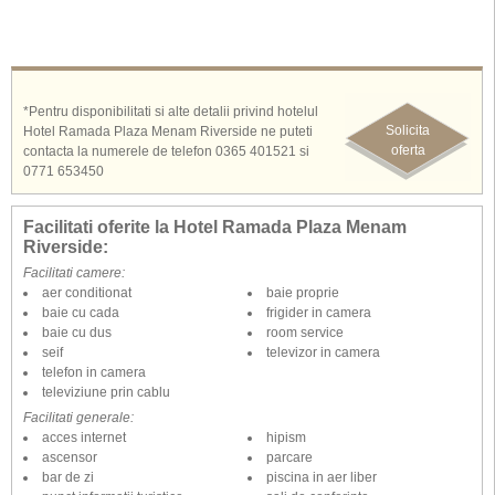
exterioara, cafenea, SPA, sala de fitness, magazin pentru suveniruri,
parcare.
*Pentru disponibilitati si alte detalii privind hotelul
Solicita
Hotel Ramada Plaza Menam Riverside ne puteti
oferta
contacta la numerele de telefon 0365 401521 si
0771 653450
Facilitati oferite la Hotel Ramada Plaza Menam
Riverside:
Facilitati camere:
aer conditionat
baie proprie
baie cu cada
frigider in camera
baie cu dus
room service
seif
televizor in camera
telefon in camera
televiziune prin cablu
Facilitati generale:
acces internet
hipism
ascensor
parcare
bar de zi
piscina in aer liber