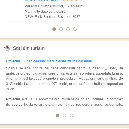
Hotel Hilton Garden Inn
Paradisul cumparaturilor, lux accesibil
Mai multe date de plecare
NEW: Early Booking Revelion 2027
Stiri din turism
Proiectul ,,Luna'', cea mai mare cladire sferica din lume
Spania se afla printre cei zece candidati pentru a gazdui ,,Luna'', un
ambitios proiect canadian care urmareste sa reproduca suprafata lunara.
Anuntul a fost facut de promotorii proiectului. Megasfera, cu o inaltime de
312 metri si un diametru de 271 metri, ar putea fi construita incepand cu
2026
Proiectul, evaluat la aproximativ 5 miliarde de dolari, include un complex
de 200 de hectare, cu hoteluri, facilitati de recreere si zone rezidentiale.
Conceptul depaseste ideea unui simplu hotel tematic, avand ca scop
atragerea a pana la 10 milioane de turisti anual. �Luna� ar putea deveni
o atractie de top, 2,5 milioane de vizitatori fiind asteptati sa experimenteze
exclusiv simularea suprafetei lunare.