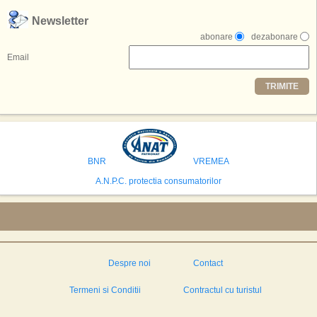
,,Credem ca exista sanse mari sa anuntam nu doar o locatie, ci poate mai
Newsletter
multe'', a declarat Michael R. Henderson, cofondator al Moon World
abonare
dezabonare
Resorts, citat de Gulf News. Potrivit acestuia, 2026 ar putea deveni un an
decisiv pentru reali zarea proiectului.
Email
Printre celelalte tari care concureaza pentru a gazdui aceasta constructie
TRIMITE
se numara Australia, Brazilia, China, Egipt, India, Polonia, Thailanda,
Statele Unite si Emiratele Arabe Unite. China si Emiratele Arabe Unite ar
avea cele mai mari sanse de a castiga licitatia. Totusi, Spania, care se
preconizeaza ca va deveni a doua cea mai vizitata tara din lume in 2025,
isi bazeaza oferta pe infrastructura turistica solida si capacitatea hoteliera."
BNR
VREMEA
A.N.P.C. protectia consumatorilor
Despre noi
Contact
Termeni si Conditii
Contractul cu turistul