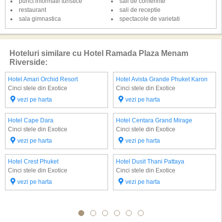
punct informatii turistice
sali de conferinte
restaurant
sali de receptie
sala gimnastica
spectacole de varietati
Hoteluri similare cu Hotel Ramada Plaza Menam
Riverside:
Hotel Amari Orchid Resort
Hotel Avista Grande Phuket Karon
Cinci stele din Exotice
Cinci stele din Exotice
vezi pe harta
vezi pe harta
Hotel Cape Dara
Hotel Centara Grand Mirage
Cinci stele din Exotice
Cinci stele din Exotice
vezi pe harta
vezi pe harta
Hotel Crest Phuket
Hotel Dusit Thani Pattaya
Cinci stele din Exotice
Cinci stele din Exotice
vezi pe harta
vezi pe harta