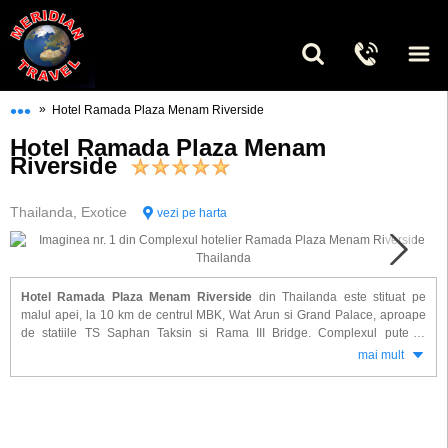
•••
»
Hotel Ramada Plaza Menam Riverside
Hotel Ramada Plaza Menam
Riverside
Thailanda, Exotice
vezi pe harta
Hotel Ramada Plaza Menam Riverside
din Thailanda este stituat pe
malul apei, la 10 km de centrul MBK, Wat Arun si Grand Palace, aproape
de statiile TS Saphan Taksin si Rama III Bridge. Complexul pute la
dispozitia turistilor 525 spatii de cazare amenajate modern si dotate cu:
mai mult
aer conditionat, tv satelit, acces internet WIFI, minibar, baie proprie, uscator
de par, balcon sau terasa.
Alte facilitati de care veti beneficia la hotel Ramada Plaza Menam
Riverside: restaurante, baruri, business center, sala de conferinta, piscina