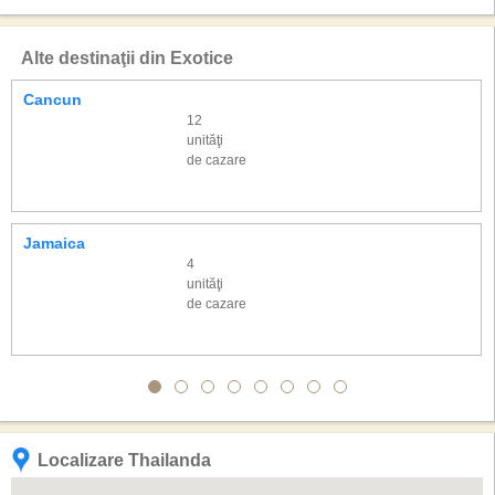
Alte destinaţii din Exotice
Cancun
12
unităţi
de cazare
Jamaica
4
unităţi
de cazare
Localizare Thailanda