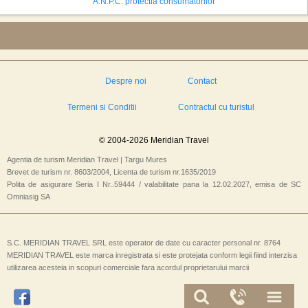
A.N.P.C. protectia consumatorilor
Despre noi
Contact
Termeni si Conditii
Contractul cu turistul
© 2004-2026 Meridian Travel
Agentia de turism Meridian Travel | Targu Mures
Brevet de turism nr. 8603/2004, Licenta de turism nr.1635/2019
Polita de asigurare Seria I Nr..59444 / valabilitate pana la 12.02.2027, emisa de SC
Omniasig SA
S.C. MERIDIAN TRAVEL SRL este operator de date cu caracter personal nr. 8764
MERIDIAN TRAVEL este marca inregistrata si este protejata conform legii fiind interzisa
utilizarea acesteia in scopuri comerciale fara acordul proprietarului marcii