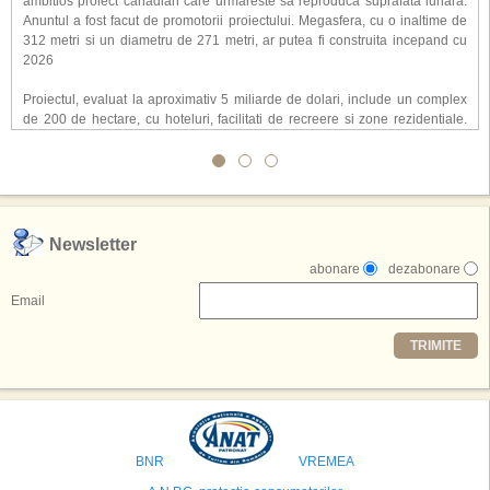
ambitios proiect canadian care urmareste sa reproduca suprafata lunara.
Anuntul a fost facut de promotorii proiectului. Megasfera, cu o inaltime de
312 metri si un diametru de 271 metri, ar putea fi construita incepand cu
2026
Proiectul, evaluat la aproximativ 5 miliarde de dolari, include un complex
de 200 de hectare, cu hoteluri, facilitati de recreere si zone rezidentiale.
Conceptul depaseste ideea unui simplu hotel tematic, avand ca scop
atragerea a pana la 10 milioane de turisti anual. �Luna� ar putea deveni
o atractie de top, 2,5 milioane de vizitatori fiind asteptati sa experimenteze
exclusiv simularea suprafetei lunare.
,,Credem ca exista sanse mari sa anuntam nu doar o locatie, ci poate mai
Newsletter
multe'', a declarat Michael R. Henderson, cofondator al Moon World
abonare
dezabonare
Resorts, citat de Gulf News. Potrivit acestuia, 2026 ar putea deveni un an
decisiv pentru reali zarea proiectului.
Email
Printre celelalte tari care concureaza pentru a gazdui aceasta constructie
TRIMITE
se numara Australia, Brazilia, China, Egipt, India, Polonia, Thailanda,
Statele Unite si Emiratele Arabe Unite. China si Emiratele Arabe Unite ar
avea cele mai mari sanse de a castiga licitatia. Totusi, Spania, care se
preconizeaza ca va deveni a doua cea mai vizitata tara din lume in 2025,
isi bazeaza oferta pe infrastructura turistica solida si capacitatea hoteliera."
BNR
VREMEA