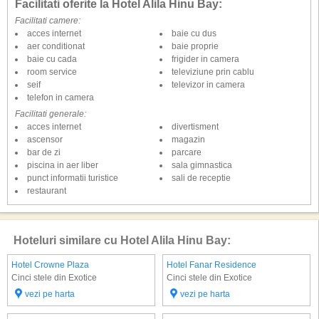
Facilitati oferite la Hotel Alila Hinu Bay:
Facilitati camere:
acces internet
baie cu dus
aer conditionat
baie proprie
baie cu cada
frigider in camera
room service
televiziune prin cablu
seif
televizor in camera
telefon in camera
Facilitati generale:
acces internet
divertisment
ascensor
magazin
bar de zi
parcare
piscina in aer liber
sala gimnastica
punct informatii turistice
sali de receptie
restaurant
Hoteluri similare cu Hotel Alila Hinu Bay:
Hotel Crowne Plaza
Hotel Fanar Residence
Cinci stele din Exotice
Cinci stele din Exotice
vezi pe harta
vezi pe harta