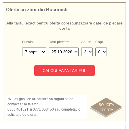
Oferte cu zbor din Bucuresti
Afla tariful exact pentru oferta corespunzatoare datei de plecare
dorita
Durata:
Data plecare:
Adulti:
Copii:
CALCULEAZA TARIFUL
*Nu ati gasit ce ati cautat? Va rugam sa ne
contactiati la telefon
SOLICITA
0365 401521 si 0771 653450 sau completati o
OFERTA
solicitare de oferta.