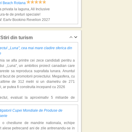
el Beach Rotana
a privata la laguna, All Inclusive
ra-te de preturi speciale!
: Early Booking Revelion 2027
ante exotice-n Mauritius
Stiri din turism
ectul ,,Luna'', cea mai mare cladire sferica din
e
ia se afla printre cei zece candidati pentru a
ui ,,Luna'', un ambitios proiect canadian care
areste sa reproduca suprafata lunara. Anuntul
st facut de promotorii proiectului. Megasfera, cu
naltime de 312 metri si un diametru de 271
l The Ravenala Attitude
i, ar putea fi construita incepand cu 2026
ele tropicale, natura salbatica
ra-te de preturi speciale!
iectul, evaluat la aproximativ 5 miliarde de
: Early Booking Revelion 2027
ari, include un complex de 200 de hectare, cu
luri, facilitati de recreere si zone rezidentiale.
igatorii Cupei Mondiale de Produse de
ceptul depaseste ideea unui simplu hotel
ante exotice-n Tailanda
serie
atic, avand ca scop atragerea a pana la 10
e o chestiune de mandrie nationala, echipe
oane de turisti anual. �Luna� ar putea deveni
t alese petrecand ani de zile antrenandu-se in
ractie de top, 2,5 milioane de vizitatori fiind