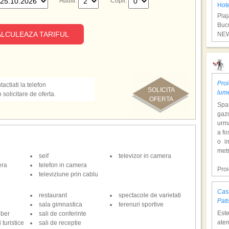
Adulti:
Copii:
Hot
Plaj
Bucu
LCULEAZA TARIFUL
NEW
Vac
Proi
actiati la telefon
SOLICITA
lum
olicitare de oferta.
OFERTA
Span
gazd
urm
a fo
o i
Hote
metr
seif
televizor in camera
Plaj
era
telefon in camera
Bucu
Pro
televiziune prin cablu
NEW
dol
hote
Cast
restaurant
spectacole de varietati
Con
Vac
Pati
sala gimnastica
terenuri sportive
tem
Est
iber
sali de conferinte
mili
aten
 turistice
sali de receptie
o at