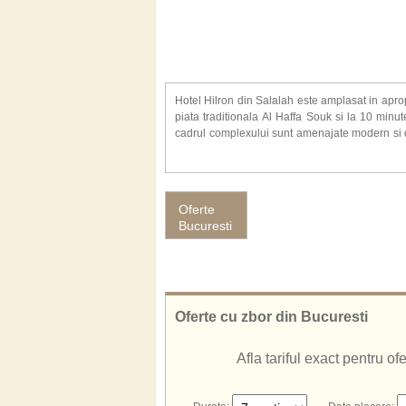
Hotel Hilron din Salalah este amplasat in aprop
piata traditionala Al Haffa Souk si la 10 min
cadrul complexului sunt amenajate modern si do
LCD/sat, telefon, minibar, set pentru prepararea c
Alte facilitati de care va puteti bucura la Hotel H
restaurante a la carte, club de noapte, magazine
Oferte
la soare cu sezlonguri, umbrele si prosoape gra
Bucuresti
serviciu de babysitting (la cerere), patut gratuit
plaja, scufundari. Plaja este apreciata, este c
gratuite.
Oferte cu zbor din Bucuresti
Afla tariful exact pentru o