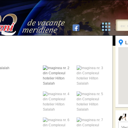
L
Vac