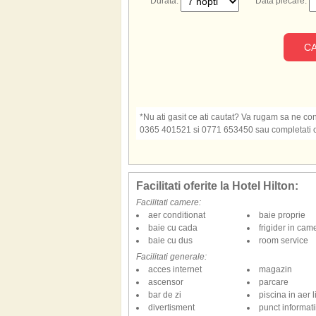
Durata:
Data plecare:
CA
*Nu ati gasit ce ati cautat? Va rugam sa ne cont
0365 401521 si 0771 653450 sau completati o s
Facilitati oferite la Hotel Hilton:
Facilitati camere:
aer conditionat
baie proprie
baie cu cada
frigider in cam
baie cu dus
room service
Facilitati generale:
acces internet
magazin
ascensor
parcare
bar de zi
piscina in aer l
divertisment
punct informatii