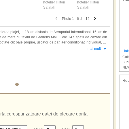
Photo 1 - 6 din 12
ierea plajei, la 18 km distanta de Aeroportul International, 15 km de
ute de mers cu taxiul de Gardens Mall. Cele 147 spatii de cazare din
tate cu: baie proprie, uscator de par, aer conditionat individual, TV
afelei si a ceaiului, fier si masa de calcat, seif,
mai mult
Hote
Cult
ilron: receptie, lobby, lifturi, 3 baruri, cafenea, restaurant principal, 2
Bucu
 de suveniruri, sali de conferinta, gradina, piscina, snack bar, terasa
NEW
tuite. Pentru copii: Bazin separat, loc de joaca, mini club (3-7 ani),
 (la cerere). Activitati sportive: tenis de masa, tenis, fotbal, volei pe
u nisip fiind dispusa la 200 de metri de hotel, sezlonguri si umbrele
Red
ferta corespunzatoare datei de plecare dorita