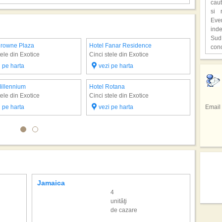
caut
ast
si 
supr
Eve
ind
,,C
Sud
o lo
Crowne Plaza
Hotel Fanar Residence
Hotel Th
con
Hen
tele din Exotice
Cinci stele din Exotice
Cinci ste
unic
cita
Hot
Fiec
i pe harta
vezi pe harta
vezi 
deve
,,Lo
Peis
cioc
film
Redu
avu
Pri
Millennium
Hotel Rotana
NEW
In u
repr
gaz
tele din Exotice
Cinci stele din Exotice
tele
res
Braz
i pe harta
vezi pe harta
Email
facu
spe
Sta
Sez
spec
Emir
regi
de 
din 
Si a
prec
Sici
totul
tar
sap
inf
adev
Cofe
hote
pers
mod
culi
Jamaica
Seych
drag
4
Cel 
Mexi
unităţi
Emmy
ali
de cazare
mai 
rep