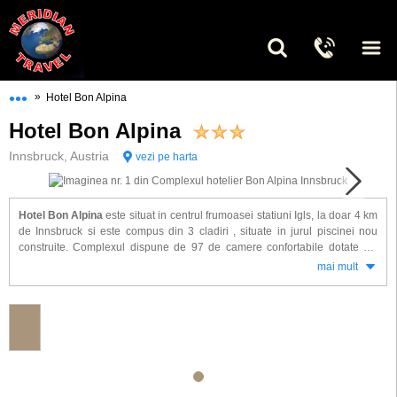
•••
»
Hotel Bon Alpina
Hotel Bon Alpina
Innsbruck, Austria
vezi pe harta
Hotel Bon Alpina
este situat in centrul frumoasei statiuni Igls, la doar 4 km
de Innsbruck si este compus din 3 cladiri , situate in jurul piscinei nou
construite. Complexul dispune de 97 de camere confortabile dotate cu:
baie proprie, telefon, satelit TV, radio.
mai mult
Alte facilitati de care veti beneficia la Hotel Bon Alpina: restaurant, pizzerie,
stuben tirolez, bar, gradina, solarium, masaj, piscina exterioara si
interioara, fitness, lift, parcare, spatiu de joaca pt. copii si skipass ptr.
partiile de ski Patscherkofel.