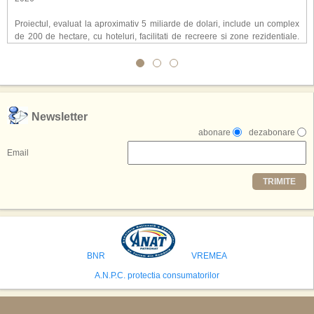
Proiectul, evaluat la aproximativ 5 miliarde de dolari, include un complex
de 200 de hectare, cu hoteluri, facilitati de recreere si zone rezidentiale.
Conceptul depaseste ideea unui simplu hotel tematic, avand ca scop
atragerea a pana la 10 milioane de turisti anual. �Luna� ar putea deveni
o atractie de top, 2,5 milioane de vizitatori fiind asteptati sa experimenteze
exclusiv simularea suprafetei lunare.
,,Credem ca exista sanse mari sa anuntam nu doar o locatie, ci poate mai
Newsletter
multe'', a declarat Michael R. Henderson, cofondator al Moon World
abonare
dezabonare
Resorts, citat de Gulf News. Potrivit acestuia, 2026 ar putea deveni un an
decisiv pentru reali zarea proiectului.
Email
Printre celelalte tari care concureaza pentru a gazdui aceasta constructie
TRIMITE
se numara Australia, Brazilia, China, Egipt, India, Polonia, Thailanda,
Statele Unite si Emiratele Arabe Unite. China si Emiratele Arabe Unite ar
avea cele mai mari sanse de a castiga licitatia. Totusi, Spania, care se
preconizeaza ca va deveni a doua cea mai vizitata tara din lume in 2025,
isi bazeaza oferta pe infrastructura turistica solida si capacitatea hoteliera."
BNR
VREMEA
A.N.P.C. protectia consumatorilor