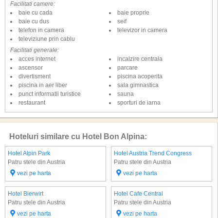
Facilitati camere:
baie cu cada
baie proprie
baie cu dus
seif
telefon in camera
televizor in camera
televiziune prin cablu
Facilitati generale:
acces internet
incalzire centrala
ascensor
parcare
divertisment
piscina acoperita
piscina in aer liber
sala gimnastica
punct informatii turistice
sauna
restaurant
sporturi de iarna
Hoteluri similare cu Hotel Bon Alpina:
Hotel Alpin Park
Hotel Austria Trend Congress
Patru stele din Austria
Patru stele din Austria
vezi pe harta
vezi pe harta
Hotel Bierwirt
Hotel Cafe Central
Patru stele din Austria
Patru stele din Austria
vezi pe harta
vezi pe harta