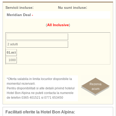
Servicii incluse
:
Nu sunt incluse
:
Meridian Deal
-
(
All Inclusive
)
2 adulti
01.oct
1000
*Oferta valabila in limita locurilor disponibile la
momentul rezervarii.
Rezerva
Pentru disponibilitati si alte detalii privind hotelul
acum
Hotel Bon Alpina ne puteti contacta la numerele
de telefon 0365 401521 si 0771 653450
Facilitati oferite la Hotel Bon Alpina: