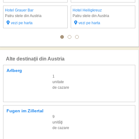
Hotel Grauer Bar
Hotel Heiligkreuz
Patru stele din Austria
Patru stele din Austria
vezi pe harta
vezi pe harta
Alte destinaţii din Austria
Arlberg
1
unitate
de cazare
Fugen im Zillertal
9
unităţi
de cazare