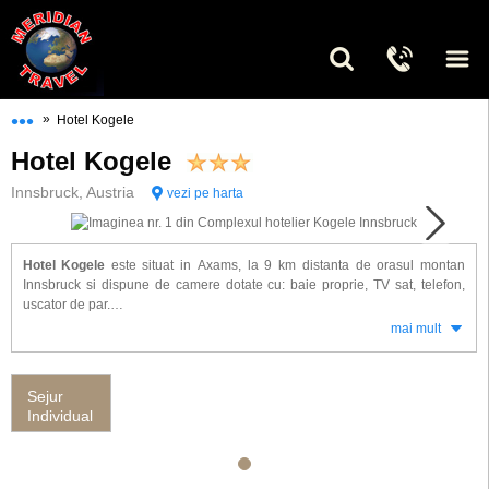
•••
»
Hotel Kogele
Hotel Kogele
Innsbruck, Austria
vezi pe harta
Hotel Kogele
este situat in Axams, la 9 km distanta de orasul montan
Innsbruck si dispune de camere dotate cu: baie proprie, TV sat, telefon,
uscator de par.
Alte facilitati gasite la hotel Kogele: restaurant, bar, depozit de bagaje,
mai mult
camere pt. depozitat ski. Activitati: ski, plimbare, mountain bike,
snowboard. Zona olimpica de ski Axamer Lizum se afla la ~ 15 minute de
mers cu masina.
Sejur
Individual