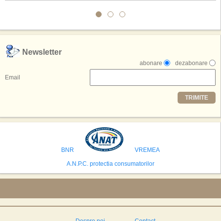
Conceptul depaseste ideea unui simplu hotel tematic, avand ca scop
atragerea a pana la 10 milioane de turisti anual. �Luna� ar putea deveni
o atractie de top, 2,5 milioane de vizitatori fiind asteptati sa experimenteze
exclusiv simularea suprafetei lunare.
,,Credem ca exista sanse mari sa anuntam nu doar o locatie, ci poate mai
Newsletter
multe'', a declarat Michael R. Henderson, cofondator al Moon World
abonare
dezabonare
Resorts, citat de Gulf News. Potrivit acestuia, 2026 ar putea deveni un an
decisiv pentru reali zarea proiectului.
Email
Printre celelalte tari care concureaza pentru a gazdui aceasta constructie
TRIMITE
se numara Australia, Brazilia, China, Egipt, India, Polonia, Thailanda,
Statele Unite si Emiratele Arabe Unite. China si Emiratele Arabe Unite ar
avea cele mai mari sanse de a castiga licitatia. Totusi, Spania, care se
preconizeaza ca va deveni a doua cea mai vizitata tara din lume in 2025,
isi bazeaza oferta pe infrastructura turistica solida si capacitatea hoteliera."
BNR
VREMEA
A.N.P.C. protectia consumatorilor
Despre noi
Contact