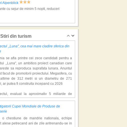
l Alpenblick
nte cu sejur de minim 5 nopti, reduceri
en, vacante de sezon
Stiri din turism
ectul ,,Luna'', cea mai mare cladire sferica din
e
ia se afla printre cei zece candidati pentru a
ui ,,Luna'', un ambitios proiect canadian care
areste sa reproduca suprafata lunara. Anuntul
st facut de promotorii proiectului. Megasfera, cu
naltime de 312 metri si un diametru de 271
el Sonne
i, ar putea fi construita incepand cu 2026
nte cu sejur de minim 5 nopti, reduceri
iectul, evaluat la aproximativ 5 miliarde de
ari, include un complex de 200 de hectare, cu
luri, facilitati de recreere si zone rezidentiale.
igatorii Cupei Mondiale de Produse de
ceptul depaseste ideea unui simplu hotel
l Am See, vacante de sezon
serie
atic, avand ca scop atragerea a pana la 10
e o chestiune de mandrie nationala, echipe
oane de turisti anual. �Luna� ar putea deveni
t alese petrecand ani de zile antrenandu-se in
ractie de top, 2,5 milioane de vizitatori fiind