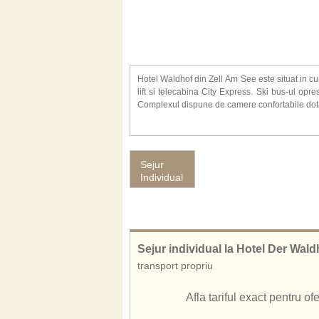
Hotel Waldhof din Zell Am See este situat in cu
lift si telecabina City Express. Ski bus-ul opre
Complexul dispune de camere confortabile dotate 
Alte facilitati de care veti beneficia la hotel
vinuri, piscina exterioara incalzita, sauna, bai
complexului, astfel va puteti intoarce pe schiu
Sejur
Adresa hotelului:
Zell am See, Schmittenstraß
Individual
De asemenea, cunoscut si sub numele de:
Hotel Der Waldhof Zell Am See
Der Waldhof Resort Zell Am See
Der Waldhof Hotel Zell Am See
Hotel Der Waldhof Austria
Sejur individual la Hotel Der Wald
transport propriu
Afla tariful exact pentru o