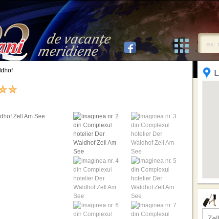
ldhof
L
Zel