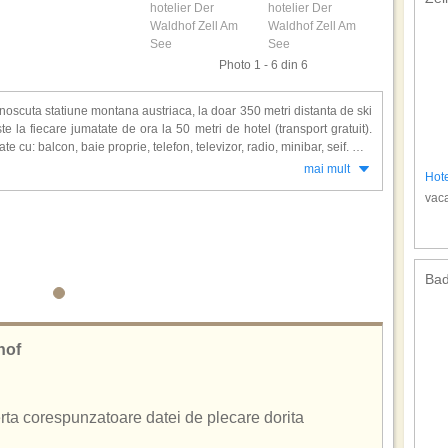
Photo 1 - 6 din 6
noscuta statiune montana austriaca, la doar 350 metri distanta de ski
ste la fiecare jumatate de ora la 50 metri de hotel (transport gratuit).
cu: balcon, baie proprie, telefon, televizor, radio, minibar, seif.
mai mult
Hote
 Der Waldhof: restaurant, bar, seri dansante, muzica life, degustari de
vaca
e de aburi, masaj si solar. Una din partiile de schi trece prin spatele
ri pana la Der Waldhof.
e 47, 5700, Austria
Bad
hof
ferta corespunzatoare datei de plecare dorita