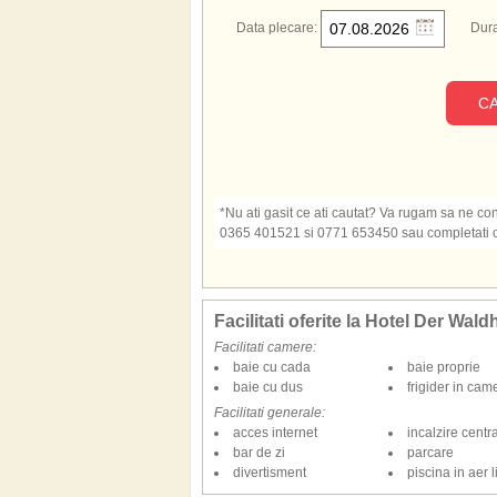
Data plecare:
Dura
CA
*Nu ati gasit ce ati cautat? Va rugam sa ne cont
0365 401521 si 0771 653450 sau completati o s
Facilitati oferite la Hotel Der Wald
Facilitati camere:
baie cu cada
baie proprie
baie cu dus
frigider in cam
Facilitati generale:
acces internet
incalzire centr
bar de zi
parcare
divertisment
piscina in aer l