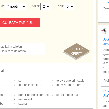
Hote
ta:
Adulti:
Copii:
vaca
LCULEAZA TARIFUL
Fug
Proi
lum
actiati la telefon
SOLICITA
Span
olicitare de oferta.
OFERTA
gazd
urm
a fo
o i
hof:
Hot
metr
vaca
seif
televiziune prin cablu
Pro
era
telefon in camera
televizor in camera
dol
hote
Cast
Con
ala
punct informatii turistice
sporturi de iarna
Zel
Pati
tem
restaurant
Est
mili
iber
sauna
aten
o at