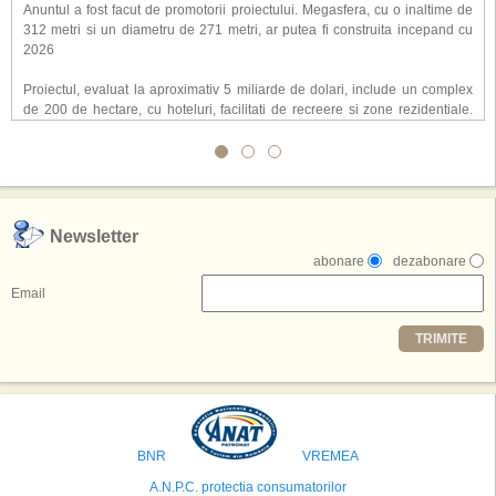
Anuntul a fost facut de promotorii proiectului. Megasfera, cu o inaltime de
312 metri si un diametru de 271 metri, ar putea fi construita incepand cu
2026
Proiectul, evaluat la aproximativ 5 miliarde de dolari, include un complex
de 200 de hectare, cu hoteluri, facilitati de recreere si zone rezidentiale.
Conceptul depaseste ideea unui simplu hotel tematic, avand ca scop
atragerea a pana la 10 milioane de turisti anual. �Luna� ar putea deveni
o atractie de top, 2,5 milioane de vizitatori fiind asteptati sa experimenteze
exclusiv simularea suprafetei lunare.
,,Credem ca exista sanse mari sa anuntam nu doar o locatie, ci poate mai
Newsletter
multe'', a declarat Michael R. Henderson, cofondator al Moon World
abonare
dezabonare
Resorts, citat de Gulf News. Potrivit acestuia, 2026 ar putea deveni un an
decisiv pentru reali zarea proiectului.
Email
Printre celelalte tari care concureaza pentru a gazdui aceasta constructie
TRIMITE
se numara Australia, Brazilia, China, Egipt, India, Polonia, Thailanda,
Statele Unite si Emiratele Arabe Unite. China si Emiratele Arabe Unite ar
avea cele mai mari sanse de a castiga licitatia. Totusi, Spania, care se
preconizeaza ca va deveni a doua cea mai vizitata tara din lume in 2025,
isi bazeaza oferta pe infrastructura turistica solida si capacitatea hoteliera."
BNR
VREMEA
A.N.P.C. protectia consumatorilor