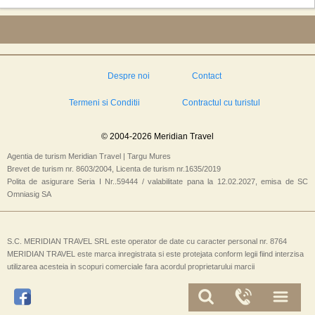
Despre noi
Contact
Termeni si Conditii
Contractul cu turistul
© 2004-2026 Meridian Travel
Agentia de turism Meridian Travel | Targu Mures
Brevet de turism nr. 8603/2004, Licenta de turism nr.1635/2019
Polita de asigurare Seria I Nr..59444 / valabilitate pana la 12.02.2027, emisa de SC
Omniasig SA
S.C. MERIDIAN TRAVEL SRL este operator de date cu caracter personal nr. 8764
MERIDIAN TRAVEL este marca inregistrata si este protejata conform legii fiind interzisa
utilizarea acesteia in scopuri comerciale fara acordul proprietarului marcii