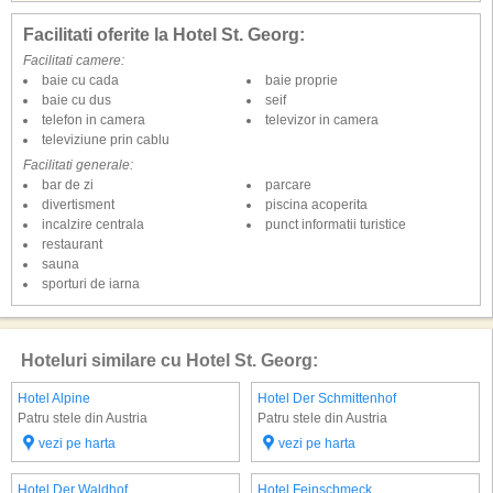
Facilitati oferite la Hotel St. Georg:
Facilitati camere:
baie cu cada
baie proprie
baie cu dus
seif
telefon in camera
televizor in camera
televiziune prin cablu
Facilitati generale:
bar de zi
parcare
divertisment
piscina acoperita
incalzire centrala
punct informatii turistice
restaurant
sauna
sporturi de iarna
Hoteluri similare cu Hotel St. Georg:
Hotel Alpine
Hotel Der Schmittenhof
Patru stele din Austria
Patru stele din Austria
vezi pe harta
vezi pe harta
Hotel Der Waldhof
Hotel Feinschmeck