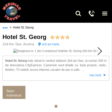
•••
»
Hotel St. Georg
Hotel St. Georg
Zell Am See, Austria
vezi pe harta
Hotel St. Georg
este situat in centrul statiunii Zell am See, la numai 200 m
de telecabina CityExpress. Camerele sunt dotate cu: baie proprie, radio,
telefon, TV satelit, acces internet, uscator de par si safe.
mai mult
Alte facilitati intalnite la complexul St. Georg din Zell Am See: restaurant,
bar, crama de vinuri, camera de relaxare, depozit echipament ski, piscina
interioara, sala fitness, sauna, baie de aburi si parcare.
Sejur
Individual