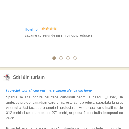
Hotel Toni
vacante cu sejur de minim 5 nopti, reduceri
Stiri din turism
Proiectul ,,Luna'', cea mai mare cladire sferica din lume
Spania se afla printre cei zece candidati pentru a gazdui ,,Luna'', un
ambitios proiect canadian care urmareste sa reproduca suprafata lunara.
Anuntul a fost facut de promotorii proiectului. Megasfera, cu o inaltime de
312 metri si un diametru de 271 metri, ar putea fi construita incepand cu
2026
Proiectul, evaluat la aproximativ 5 miliarde de dolari, include un complex