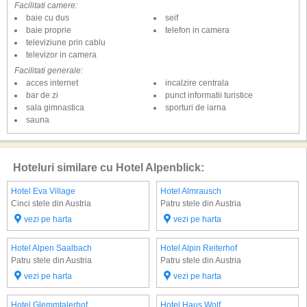
Facilitati camere:
baie cu dus
seif
baie proprie
telefon in camera
televiziune prin cablu
televizor in camera
Facilitati generale:
acces internet
incalzire centrala
bar de zi
punct informatii turistice
sala gimnastica
sporturi de iarna
sauna
Hoteluri similare cu Hotel Alpenblick:
Hotel Eva Village
Hotel Almrausch
Cinci stele din Austria
Patru stele din Austria
vezi pe harta
vezi pe harta
Hotel Alpen Saalbach
Hotel Alpin Reiterhof
Patru stele din Austria
Patru stele din Austria
vezi pe harta
vezi pe harta
Hotel Glemmtalerhof
Hotel Haus Wolf