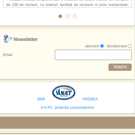
de 200 de hectare, cu hoteluri, facilitati de recreere si zone rezidentiale.
Conceptul depaseste ideea unui simplu hotel tematic, avand ca scop
atragerea a pana la 10 milioane de turisti anual. �Luna� ar putea deveni
o atractie de top, 2,5 milioane de vizitatori fiind asteptati sa experimenteze
exclusiv simularea suprafetei lunare.
,,Credem ca exista sanse mari sa anuntam nu doar o locatie, ci poate mai
Newsletter
multe'', a declarat Michael R. Henderson, cofondator al Moon World
abonare
dezabonare
Resorts, citat de Gulf News. Potrivit acestuia, 2026 ar putea deveni un an
decisiv pentru reali zarea proiectului.
Email
Printre celelalte tari care concureaza pentru a gazdui aceasta constructie
TRIMITE
se numara Australia, Brazilia, China, Egipt, India, Polonia, Thailanda,
Statele Unite si Emiratele Arabe Unite. China si Emiratele Arabe Unite ar
avea cele mai mari sanse de a castiga licitatia. Totusi, Spania, care se
preconizeaza ca va deveni a doua cea mai vizitata tara din lume in 2025,
isi bazeaza oferta pe infrastructura turistica solida si capacitatea hoteliera."
BNR
VREMEA
A.N.P.C. protectia consumatorilor