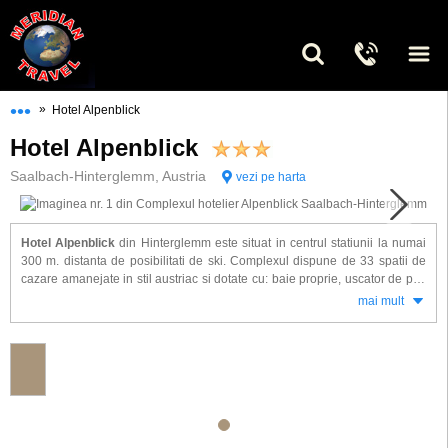
•••
»
Hotel Alpenblick
Hotel Alpenblick
Saalbach-Hinterglemm, Austria
vezi pe harta
Hotel Alpenblick
din Hinterglemm este situat in centrul statiunii la numai
300 m. distanta de posibilitati de ski. Complexul dispune de 33 spatii de
cazare amanejate in stil austriac si dotate cu: baie proprie, uscator de par,
radio, telefon, Tv satelit, acces internet WLAN, seif.
mai mult
Alte facilitati oferite la hotel Alpenblick: receptie, lobby, camera de zi, salon
pentru servirea micului dejun, restaurant, bar, cafenea, solarium, sauna,
fitness, terasa, gradina de iarna, camera pentru depozitat si uscat
echipament de ski.