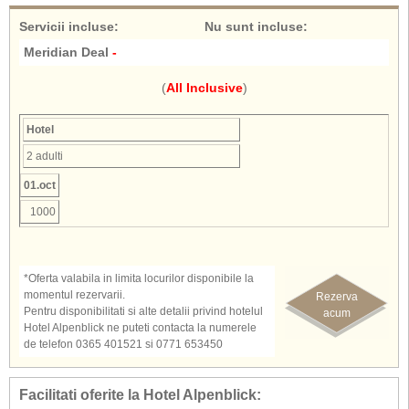
Servicii incluse
:
Nu sunt incluse
:
Meridian Deal
-
(
All Inclusive
)
Hotel
2 adulti
01.oct
1000
*Oferta valabila in limita locurilor disponibile la
momentul rezervarii.
Rezerva
Pentru disponibilitati si alte detalii privind hotelul
acum
Hotel Alpenblick ne puteti contacta la numerele
de telefon 0365 401521 si 0771 653450
Facilitati oferite la Hotel Alpenblick: