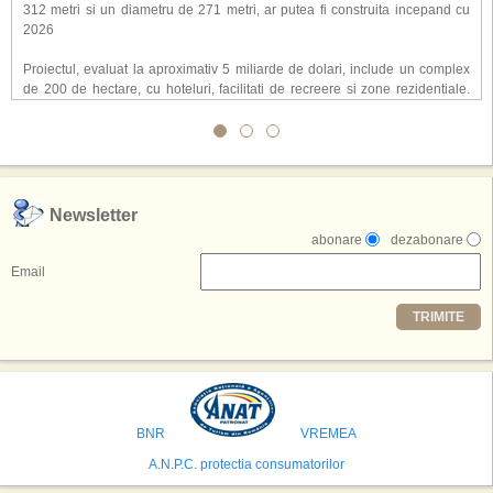
312 metri si un diametru de 271 metri, ar putea fi construita incepand cu
2026
Proiectul, evaluat la aproximativ 5 miliarde de dolari, include un complex
de 200 de hectare, cu hoteluri, facilitati de recreere si zone rezidentiale.
Conceptul depaseste ideea unui simplu hotel tematic, avand ca scop
atragerea a pana la 10 milioane de turisti anual. �Luna� ar putea deveni
o atractie de top, 2,5 milioane de vizitatori fiind asteptati sa experimenteze
exclusiv simularea suprafetei lunare.
,,Credem ca exista sanse mari sa anuntam nu doar o locatie, ci poate mai
Newsletter
multe'', a declarat Michael R. Henderson, cofondator al Moon World
abonare
dezabonare
Resorts, citat de Gulf News. Potrivit acestuia, 2026 ar putea deveni un an
decisiv pentru reali zarea proiectului.
Email
Printre celelalte tari care concureaza pentru a gazdui aceasta constructie
TRIMITE
se numara Australia, Brazilia, China, Egipt, India, Polonia, Thailanda,
Statele Unite si Emiratele Arabe Unite. China si Emiratele Arabe Unite ar
avea cele mai mari sanse de a castiga licitatia. Totusi, Spania, care se
preconizeaza ca va deveni a doua cea mai vizitata tara din lume in 2025,
isi bazeaza oferta pe infrastructura turistica solida si capacitatea hoteliera."
BNR
VREMEA
A.N.P.C. protectia consumatorilor