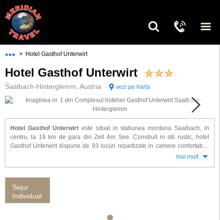
•••
»
Hotel Gasthof Unterwirt
Hotel Gasthof Unterwirt
Saalbach-Hinterglemm, Austria
vezi pe harta
Hotel Gasthof Unterwirt
este situat in statiunea montana Saalbach, in
centru, la 18 km de gara din Zell Am See. Construit in stil rustic, hotel
Gasthof Unterwirt dispune de 93 locuri repartizate in camere confortabile
dotate cu: baie proprie, radio, telefon, TV cablu.
mai mult
Alte facilitati oferite la hotel Gasthof Unterwirt: receptie, restaurant, lift, bar
de zi, fitness, sauna, solarium si parcare. Zona de schi Ski - Zirkus
Sejur
Schattbergseilbahn se afla la doar 30 m de hotel.
Individual