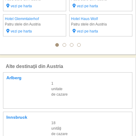
vezi pe harta
vezi pe harta
Hotel Glemmtalerhof
Hotel Haus Wolf
Patru stele din Austria
Patru stele din Austria
vezi pe harta
vezi pe harta
Alte destinaţii din Austria
Arlberg
1
unitate
de cazare
Innsbruck
18
unităţi
de cazare