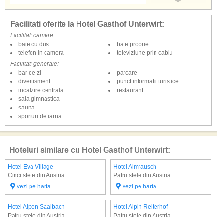
Facilitati oferite la Hotel Gasthof Unterwirt:
Facilitati camere:
baie cu dus
baie proprie
telefon in camera
televiziune prin cablu
Facilitati generale:
bar de zi
parcare
divertisment
punct informatii turistice
incalzire centrala
restaurant
sala gimnastica
sauna
sporturi de iarna
Hoteluri similare cu Hotel Gasthof Unterwirt:
Hotel Eva Village
Hotel Almrausch
Cinci stele din Austria
Patru stele din Austria
vezi pe harta
vezi pe harta
Hotel Alpen Saalbach
Hotel Alpin Reiterhof
Patru stele din Austria
Patru stele din Austria