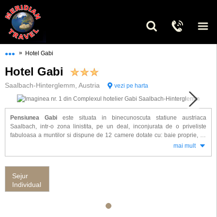
•••
»
Hotel Gabi
Hotel Gabi
Saalbach-Hinterglemm, Austria
vezi pe harta
Pensiunea Gabi
este situata in binecunoscuta statiune austriaca
Saalbach, intr-o zona linistita, pe un deal, inconjurata de o priveliste
fabuloasa a muntilor si dispune de 12 camere dotate cu: baie proprie, Tv
cablu, radio, seif si balcon.
mai mult
Alte facilitati oferite la Pensiunea Gabi: salon pentru servirea micului
dejun, bar, acces internet, sauna, parcare si posibilitati de ski in apropierea
Sejur
pensiunii.
Individual