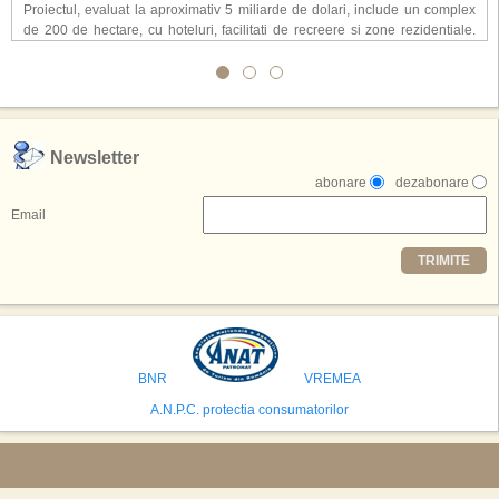
Proiectul, evaluat la aproximativ 5 miliarde de dolari, include un complex
de 200 de hectare, cu hoteluri, facilitati de recreere si zone rezidentiale.
Conceptul depaseste ideea unui simplu hotel tematic, avand ca scop
atragerea a pana la 10 milioane de turisti anual. �Luna� ar putea deveni
o atractie de top, 2,5 milioane de vizitatori fiind asteptati sa experimenteze
exclusiv simularea suprafetei lunare.
,,Credem ca exista sanse mari sa anuntam nu doar o locatie, ci poate mai
Newsletter
multe'', a declarat Michael R. Henderson, cofondator al Moon World
abonare
dezabonare
Resorts, citat de Gulf News. Potrivit acestuia, 2026 ar putea deveni un an
decisiv pentru reali zarea proiectului.
Email
Printre celelalte tari care concureaza pentru a gazdui aceasta constructie
TRIMITE
se numara Australia, Brazilia, China, Egipt, India, Polonia, Thailanda,
Statele Unite si Emiratele Arabe Unite. China si Emiratele Arabe Unite ar
avea cele mai mari sanse de a castiga licitatia. Totusi, Spania, care se
preconizeaza ca va deveni a doua cea mai vizitata tara din lume in 2025,
isi bazeaza oferta pe infrastructura turistica solida si capacitatea hoteliera."
BNR
VREMEA
A.N.P.C. protectia consumatorilor