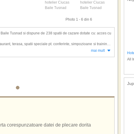
Photo 1 - 6 din 6
ea Baile Tusnad si dispune de 238 spatii de cazare dotate cu: acces cu
staurant, terasa, spatii speciale pt. conferinte, simpozioane si training (
oproiector, ecran de proiectie;
mai mult
Hot
iovasculare, digestive, endocrine, boli ale sistemului nervos si ale
All 
aj, aparate electroterapie, jacuzzi, bai galvanice, bai carbogazoase,
ete impachetari, salina.
arbogazoase, sunt indicate in gastrite hiper si hipoacide, deskinezii
 (litiaze urinare, infectii cronice, etc.) si anemii, biliard, ping-pong si
Jup
 plimbari cu ATV-uri iar partia de schi este situata la 500 metri de
hipass, nocturna si tunuri de zapada.
 Nr. 7, Judetul Harghita
ferta corespunzatoare datei de plecare dorita