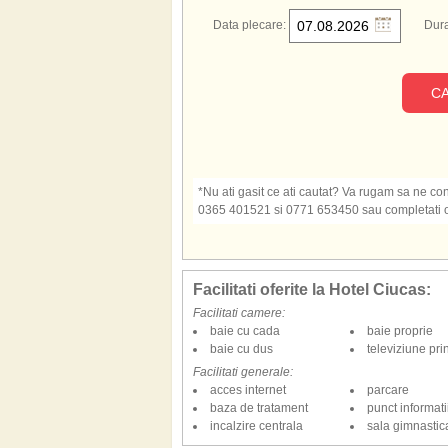
Hotel Ciucas Romania
Data plecare:
Dura
CA
*Nu ati gasit ce ati cautat? Va rugam sa ne cont
0365 401521 si 0771 653450 sau completati o s
Facilitati oferite la Hotel Ciucas:
Facilitati camere:
baie cu cada
baie proprie
baie cu dus
televiziune pri
Facilitati generale:
acces internet
parcare
baza de tratament
punct informatii
incalzire centrala
sala gimnastic