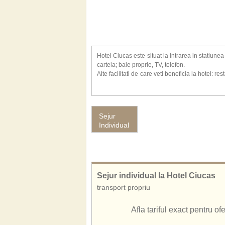
Hotel Ciucas este situat la intrarea in statiun
cartela; baie proprie, TV, telefon.
Alte facilitati de care veti beneficia la hotel: re
300 locuri ) dotate cu sonorizare, flipchart, retr
Baza de Tratament ( se trateaza afectiuni card
cailor urinare), sala de gimnastica, sauna, mas
parafina, cabinet medical de specialiate, cabin
Sejur
Individual
Apele minerale din statiune, placute la gust, c
biliare hipotone, diabet zaharat, afectiuni urinare
darts. Se pot organiza cursuri de echitatie si
complex Ciucas, dotata cu teleschi cu acces sc
Adresa hotel
: Baile Tusnad, Aleea Sfanta Ana,
Sejur individual la Hotel Ciucas
De asemenea, cunoscut si sub numele de:
transport propriu
Hotel Ciucas Baile Tusnad
Ciucas Baile Tusnad
Afla tariful exact pentru o
Ciucas Hotel Baile Tusnad
Hotel Ciucas Tusnad