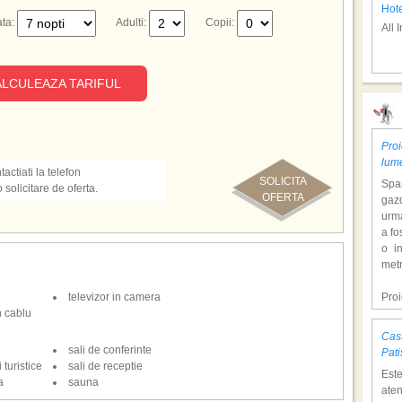
Hote
ta:
Adulti:
Copii:
All 
LCULEAZA TARIFUL
Sat
Proi
lum
actiati la telefon
SOLICITA
Span
olicitare de oferta.
OFERTA
gazd
urm
a fo
o i
Hote
metr
All 
televizor in camera
Pro
n cablu
dol
hote
Cast
Con
sali de conferinte
Nep
Pati
tem
 turistice
sali de receptie
Est
mili
a
sauna
aten
o at