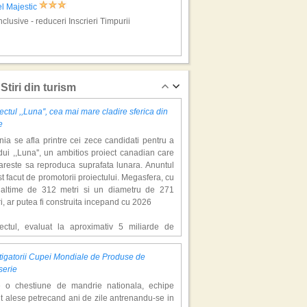
l Majestic
Inclusive - reduceri Inscrieri Timpurii
urn, vacanta pe litoral
Stiri din turism
ectul ,,Luna'', cea mai mare cladire sferica din
e
ia se afla printre cei zece candidati pentru a
ui ,,Luna'', un ambitios proiect canadian care
areste sa reproduca suprafata lunara. Anuntul
st facut de promotorii proiectului. Megasfera, cu
naltime de 312 metri si un diametru de 271
l Safir Blue
i, ar putea fi construita incepand cu 2026
Inclusive - reduceri Inscrieri Timpurii
iectul, evaluat la aproximativ 5 miliarde de
ari, include un complex de 200 de hectare, cu
luri, facilitati de recreere si zone rezidentiale.
igatorii Cupei Mondiale de Produse de
ceptul depaseste ideea unui simplu hotel
tun, vacanta pe litoral
serie
atic, avand ca scop atragerea a pana la 10
e o chestiune de mandrie nationala, echipe
oane de turisti anual. �Luna� ar putea deveni
t alese petrecand ani de zile antrenandu-se in
ractie de top, 2,5 milioane de vizitatori fiind