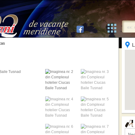
cas
L
Nep