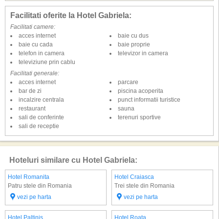
Facilitati oferite la Hotel Gabriela:
Facilitati camere:
acces internet
baie cu dus
baie cu cada
baie proprie
telefon in camera
televizor in camera
televiziune prin cablu
Facilitati generale:
acces internet
parcare
bar de zi
piscina acoperita
incalzire centrala
punct informatii turistice
restaurant
sauna
sali de conferinte
terenuri sportive
sali de receptie
Hoteluri similare cu Hotel Gabriela:
Hotel Romanita
Hotel Craiasca
Patru stele din Romania
Trei stele din Romania
vezi pe harta
vezi pe harta
Hotel Paltinis
Hotel Roata