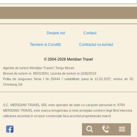
Despre noi
Contact
Termeni si Conditii
Contractul cu turistul
© 2004-2026 Meridian Travel
Agentia de turism Meridian Travel | Targu Mures
Brevet de turism nr. 8603/2004, Licenta de turism nr.1635/2019
Polita de asigurare Seria I Nr..59444 / valabilitate pana la 12.02.2027, emisa de SC
Omniasig SA
S.C. MERIDIAN TRAVEL SRL este operator de date cu caracter personal nr. 8764
MERIDIAN TRAVEL este marca inregistrata si este protejata conform legii fiind interzisa
utilizarea acesteia in scopuri comerciale fara acordul proprietarului marcii