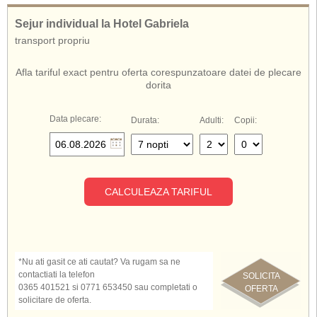
jacuzzi, dus scotian, dus emotional, masaj), piscina interioara, teren tenis,
sala fitness, teren de fotbal, parcare supravegheata.
Sejur individual la Hotel Gabriela
Adresa hotel Gabriela
: Maramures, Viseu de Sus, Str. Randunelelor nr. 1,
transport propriu
cod 435700
Afla tariful exact pentru oferta corespunzatoare datei de plecare
dorita
Data plecare:
Durata:
Adulti:
Copii:
CALCULEAZA TARIFUL
*Nu ati gasit ce ati cautat? Va rugam sa ne
contactiati la telefon
SOLICITA
0365 401521 si 0771 653450 sau completati o
OFERTA
solicitare de oferta.