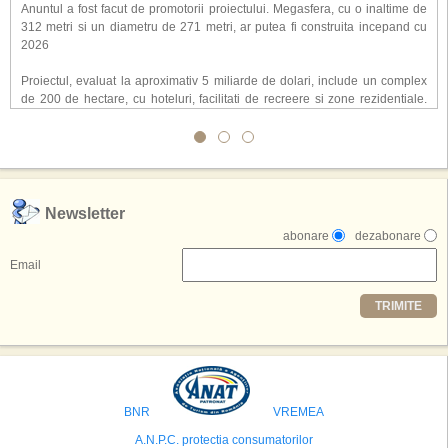
Anuntul a fost facut de promotorii proiectului. Megasfera, cu o inaltime de
312 metri si un diametru de 271 metri, ar putea fi construita incepand cu
2026
Proiectul, evaluat la aproximativ 5 miliarde de dolari, include un complex
de 200 de hectare, cu hoteluri, facilitati de recreere si zone rezidentiale.
Conceptul depaseste ideea unui simplu hotel tematic, avand ca scop
atragerea a pana la 10 milioane de turisti anual. �Luna� ar putea deveni
o atractie de top, 2,5 milioane de vizitatori fiind asteptati sa experimenteze
exclusiv simularea suprafetei lunare.
,,Credem ca exista sanse mari sa anuntam nu doar o locatie, ci poate mai
Newsletter
multe'', a declarat Michael R. Henderson, cofondator al Moon World
abonare
dezabonare
Resorts, citat de Gulf News. Potrivit acestuia, 2026 ar putea deveni un an
decisiv pentru reali zarea proiectului.
Email
Printre celelalte tari care concureaza pentru a gazdui aceasta constructie
TRIMITE
se numara Australia, Brazilia, China, Egipt, India, Polonia, Thailanda,
Statele Unite si Emiratele Arabe Unite. China si Emiratele Arabe Unite ar
avea cele mai mari sanse de a castiga licitatia. Totusi, Spania, care se
preconizeaza ca va deveni a doua cea mai vizitata tara din lume in 2025,
isi bazeaza oferta pe infrastructura turistica solida si capacitatea hoteliera."
BNR
VREMEA
A.N.P.C. protectia consumatorilor