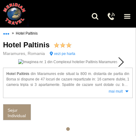
•••
»
Hotel Paltinis
Hotel Paltinis
Maramures, Romania
vezi pe harta
Hotel Paltinis
din Maramures este situat la 800 m. distanta de partia din
Borsa si dispune de 47 locuri de cazare repartizate in: 16 camere duble, 1
camera tripla si 3 apartamente. Spatiile de cazare sunt dotate cu: baie
proprie, balcon, TV cablu.
mai mult
Alte facilitati de care veti beneficia la hotel Paltinis: bar, restaurant ( 50
locuri ), terasa si parcare. Pastravaria proprie, situata in imediata apropiere
Sejur
a complexului, asigura necesarul de peste proaspat.
Individual
Adresa hotel Paltinis
: Borsa, Maramures, Strada Viseut, nr. 42