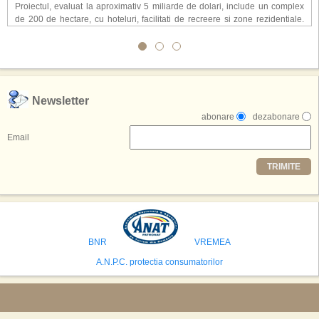
Proiectul, evaluat la aproximativ 5 miliarde de dolari, include un complex
de 200 de hectare, cu hoteluri, facilitati de recreere si zone rezidentiale.
Conceptul depaseste ideea unui simplu hotel tematic, avand ca scop
atragerea a pana la 10 milioane de turisti anual. �Luna� ar putea deveni
o atractie de top, 2,5 milioane de vizitatori fiind asteptati sa experimenteze
exclusiv simularea suprafetei lunare.
,,Credem ca exista sanse mari sa anuntam nu doar o locatie, ci poate mai
Newsletter
multe'', a declarat Michael R. Henderson, cofondator al Moon World
abonare
dezabonare
Resorts, citat de Gulf News. Potrivit acestuia, 2026 ar putea deveni un an
decisiv pentru reali zarea proiectului.
Email
Printre celelalte tari care concureaza pentru a gazdui aceasta constructie
TRIMITE
se numara Australia, Brazilia, China, Egipt, India, Polonia, Thailanda,
Statele Unite si Emiratele Arabe Unite. China si Emiratele Arabe Unite ar
avea cele mai mari sanse de a castiga licitatia. Totusi, Spania, care se
preconizeaza ca va deveni a doua cea mai vizitata tara din lume in 2025,
isi bazeaza oferta pe infrastructura turistica solida si capacitatea hoteliera."
BNR
VREMEA
A.N.P.C. protectia consumatorilor