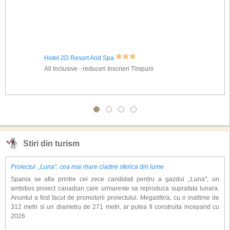
Hotel 2D Resort And Spa
All Inclusive - reduceri Inscrieri Timpurii
Stiri din turism
Proiectul ,,Luna'', cea mai mare cladire sferica din lume
Spania se afla printre cei zece candidati pentru a gazdui ,,Luna'', un
ambitios proiect canadian care urmareste sa reproduca suprafata lunara.
Anuntul a fost facut de promotorii proiectului. Megasfera, cu o inaltime de
312 metri si un diametru de 271 metri, ar putea fi construita incepand cu
2026