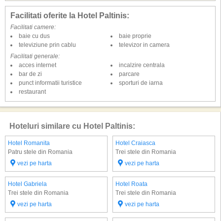
Facilitati oferite la Hotel Paltinis:
Facilitati camere:
baie cu dus
baie proprie
televiziune prin cablu
televizor in camera
Facilitati generale:
acces internet
incalzire centrala
bar de zi
parcare
punct informatii turistice
sporturi de iarna
restaurant
Hoteluri similare cu Hotel Paltinis:
Hotel Romanita
Hotel Craiasca
Patru stele din Romania
Trei stele din Romania
vezi pe harta
vezi pe harta
Hotel Gabriela
Hotel Roata
Trei stele din Romania
Trei stele din Romania
vezi pe harta
vezi pe harta